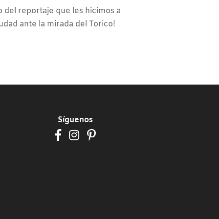
 del reportaje que les hicimos a
iudad ante la mirada del Torico!
Síguenos