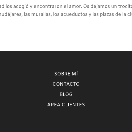
d los acogió y encontraron el amor. Os dejamos un trocito
udéjares, las murallas, los acueductos y las plazas de la c
SOBRE MÍ
CONTACTO
BLOG
ÁREA CLIENTES