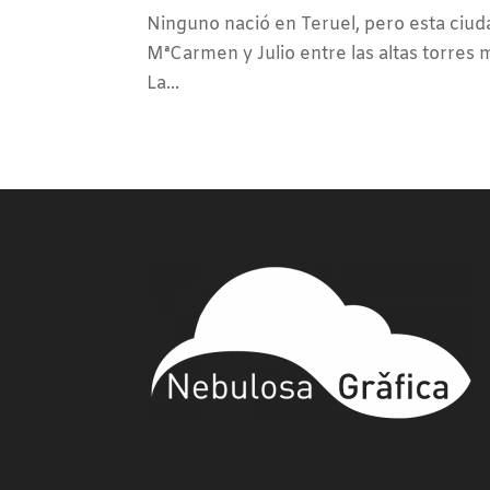
Ninguno nació en Teruel, pero esta ciuda
MªCarmen y Julio entre las altas torres m
La...