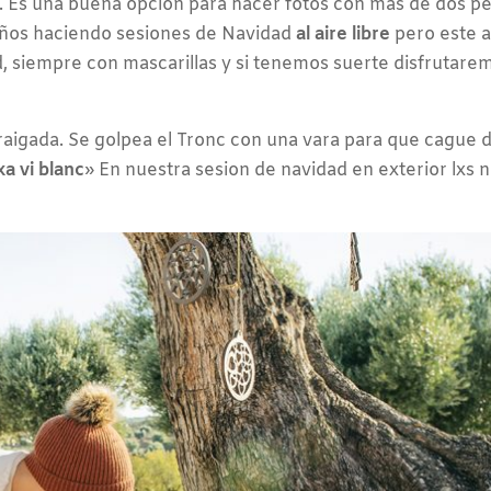
). Es una buena opción para hacer fotos con más de dos p
s años haciendo sesiones de Navidad
al aire libre
pero este 
 siempre con mascarillas y si tenemos suerte disfrutaremo
raigada. Se golpea el Tronc con una vara para que cague 
xa vi blanc
» En nuestra sesion de navidad en exterior lxs n