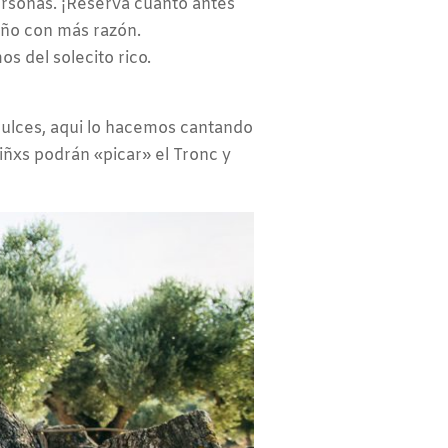
ersonas. ¡Reserva cuanto antes
año con más razón.
s del solecito rico.
dulces, aqui lo hacemos cantando
iñxs podrán «picar» el Tronc y